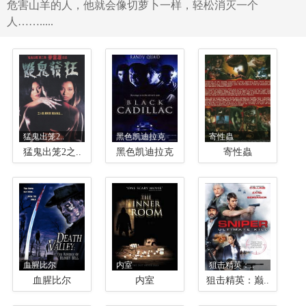
危害山羊的人，他就会像切萝卜一样，轻松消灭一个
人…….....
猛鬼出笼2..
黑色凯迪拉克
寄性蟲
猛鬼出笼2之..
黑色凯迪拉克
寄性蟲
血腥比尔
内室
狙击精英：..
血腥比尔
内室
狙击精英：巅..