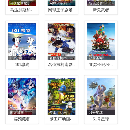
马达加斯加..
网球王子剧..
新鬼武者
马达加斯加-..
网球王子剧场..
新鬼武者
101忠狗
名侦探柯南..
亚瑟圣诞/..
101忠狗
名侦探柯南剧..
亚瑟圣诞/圣..
摇滚藏獒
梦工厂动画..
51号星球
摇滚藏獒
梦工厂动画-..
51号星球