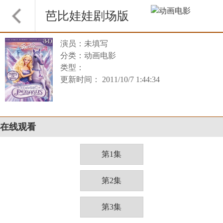
芭比娃娃剧场版
演员：未填写
分类：动画电影
类型：
更新时间： 2011/10/7 1:44:34
在线观看
第1集
第2集
第3集