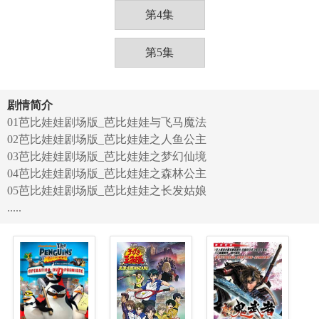
第4集
第5集
剧情简介
01芭比娃娃剧场版_芭比娃娃与飞马魔法
02芭比娃娃剧场版_芭比娃娃之人鱼公主
03芭比娃娃剧场版_芭比娃娃之梦幻仙境
04芭比娃娃剧场版_芭比娃娃之森林公主
05芭比娃娃剧场版_芭比娃娃之长发姑娘
.....