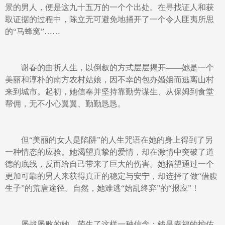
景的男人，便是这九十五万的一个个出处。在寻找证人和获
取证据的过程中，陈立无可避免地捅开了一个令人匪夷所思
的“马蜂窝”……
谢春的曲折人生，以倒叙的方式层层揭开——她是一个
美丽和淳朴的南方农村姑娘，因不幸的包办婚姻而逃离山村
来到城市。起初，她信奉并坚持靠勤劳谋生、从保姆到食堂
帮佣，无不小心翼翼、勤勤恳恳。
但“美丽的女人是陷阱”的人生咒语在她的身上得到了另
一种情态的应验。她渴望真挚的爱情，却在激情中突破了道
德的底线，反而给自己带来了巨大的伤害。她指望通过一个
更加可靠的男人来获得真正的稳定与安宁，却选择了做“借腹
生子”的荒唐途径。自然，她难逃“始乱终弃”的“报应”！
屡战屡败的她，萌生了这样一种信念：钱是幸福的护佑