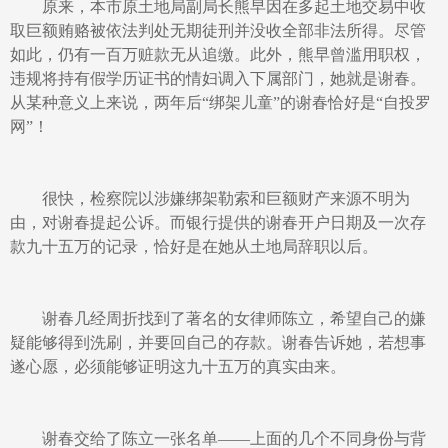
原来，本市原土地局副局长熊早因在多起土地交易中收
取巨额贿赂被依法判处无期徒刑并没收全部非法所得。尽管
如此，仍有一百万赃款无从追缴。此外，熊早曾滥用职权，
违规将持有假学历证书的情妇调入下属部门，她就是谢春。
从某种意义上来说，两年后“绑架儿童”的谢春恰好是“自投罗
网”！
很快，检察院以涉嫌绑架勒索和巨额财产来源不明为
由，对谢春提起公诉。而银行提供的谢春开户日期及一次存
款九十五万的记录，恰好是在她从土地局辞职以后。
谢春几经周折找到了著名的女律师陈立，希望自己的嫌
疑能够得到洗刷，并要回自己的存款。谢春告诉她，若想事
遂心愿，必须能够证明这九十五万的真实由来。
谢春交给了陈立一张名单——上面的几个不同身份与背