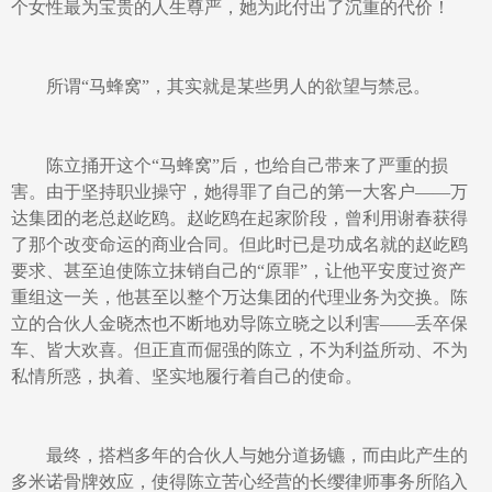
个女性最为宝贵的人生尊严，她为此付出了沉重的代价！
所谓“马蜂窝”，其实就是某些男人的欲望与禁忌。
陈立捅开这个“马蜂窝”后，也给自己带来了严重的损
害。由于坚持职业操守，她得罪了自己的第一大客户——万
达集团的老总赵屹鸥。赵屹鸥在起家阶段，曾利用谢春获得
了那个改变命运的商业合同。但此时已是功成名就的赵屹鸥
要求、甚至迫使陈立抹销自己的“原罪”，让他平安度过资产
重组这一关，他甚至以整个万达集团的代理业务为交换。陈
立的合伙人金晓杰也不断地劝导陈立晓之以利害——丢卒保
车、皆大欢喜。但正直而倔强的陈立，不为利益所动、不为
私情所惑，执着、坚实地履行着自己的使命。
最终，搭档多年的合伙人与她分道扬镳，而由此产生的
多米诺骨牌效应，使得陈立苦心经营的长缨律师事务所陷入