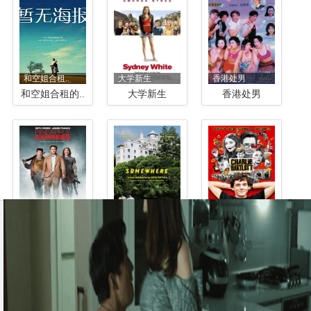
和空姐合租..
大学新生
香港处男
和空姐合租的..
大学新生
香港处男
菠萝快车
在某一方
查理·巴特利
菠萝快车
在某一方
查理·巴特利