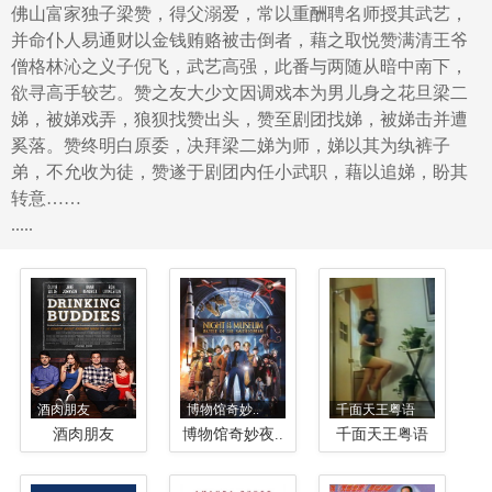
佛山富家独子梁赞，得父溺爱，常以重酬聘名师授其武艺，
并命仆人易通财以金钱贿赂被击倒者，藉之取悦赞满清王爷
僧格林沁之义子倪飞，武艺高强，此番与两随从暗中南下，
欲寻高手较艺。赞之友大少文因调戏本为男儿身之花旦梁二
娣，被娣戏弄，狼狈找赞出头，赞至剧团找娣，被娣击并遭
奚落。赞终明白原委，决拜梁二娣为师，娣以其为纨裤子
弟，不允收为徒，赞遂于剧团内任小武职，藉以追娣，盼其
转意……
.....
酒肉朋友
博物馆奇妙..
千面天王粤语
酒肉朋友
博物馆奇妙夜..
千面天王粤语