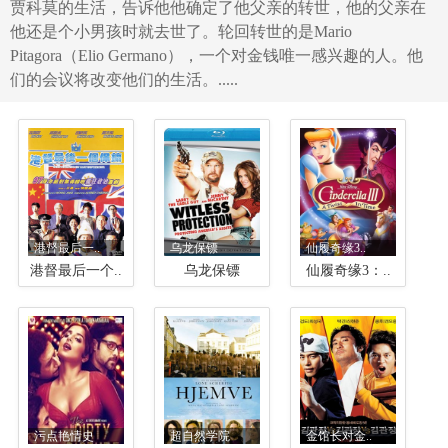
贾科莫的生活，告诉他他确定了他父亲的转世，他的父亲在
他还是个小男孩时就去世了。轮回转世的是Mario
Pitagora（Elio Germano），一个对金钱唯一感兴趣的人。他
们的会议将改变他们的生活。.....
港督最后一..
乌龙保镖
仙履奇缘3..
港督最后一个..
乌龙保镖
仙履奇缘3：..
污点艳情史
超自然学院
金馆长对金..