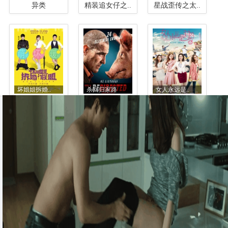
异类
精装追女仔之..
星战歪传之太..
坏姐姐拆婚..
杀回归家路
女人永远是..
坏姐姐拆婚联盟
杀回归家路
女人永远是对的