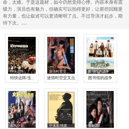
命，太难。于是这题材，如今仍然觉得心悸。内容本身有震
慑力，演员也有魅力，但确实可以拍得更好，让那些回顾更
有力量，也让叙述可以更清晰明了点。不过导演才起步，期
待下次。.....
特快达阵/..
迷情时空交..
图书馆的战争
特快达阵/生..
迷情时空交叉点
图书馆的战争
暴风少女
夺魂索/绳索
美好201..