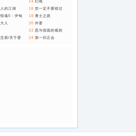
夏
14
幻视
个人的江湖
16
您一定不要错过
惊魂5：伊甸
18
勇士之路
神大人
20
外婆
教
22
恶与假面的规则
交易/关于爱
24
第一归正会