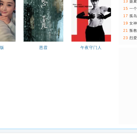
13
盛
15
一
17
孤岛
园..
19
女
21
叛
23
烈爱
版
恩霞
午夜守门人