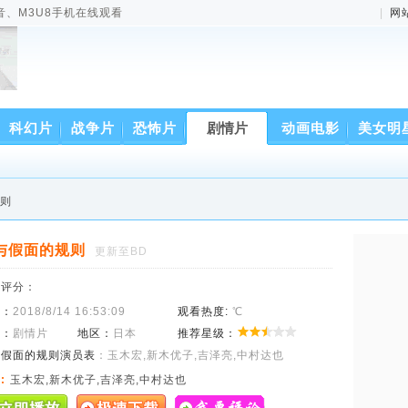
音、M3U8手机在线观看
|
网
科幻片
战争片
恐怖片
剧情片
动画电影
美女明
规则
与假面的规则
更新至BD
来评分：
间：
2018/8/14 16:53:09
观看热度:
℃
型：
剧情片
地区：
日本
推荐星级：
与假面的规则演员表
：玉木宏,新木优子,吉泽亮,中村达也
:
玉木宏,新木优子,吉泽亮,中村达也