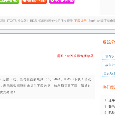
高清]
[TC/TS:抢先版]
BD和HD建议网速快的朋友观看
下载提示:
3gp/mp4是手机
需要下载西瓜影音播放器
动作
战争
美女明
则》迅雷下载，
恶与假面的规则3gp、MP4、RMVB下载
！请点
，表示该数据暂时未提供下载数据，如急切需要下载，请通过
内优先处理！
1
送
3
骏马
5
阮