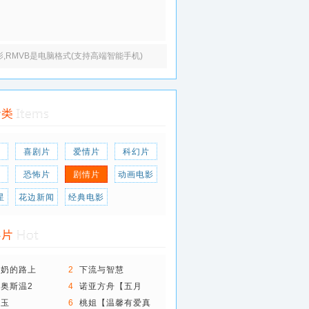
电影,RMVB是电脑格式(支持高端智能手机)
片
喜剧片
爱情片
科幻片
片
恐怖片
剧情片
动画电影
星
花边新闻
经典电影
牛奶的路上
2
下流与智慧
奥斯温2
4
诺亚方舟【五月
天】
玲玉
6
桃姐【温馨有爱真