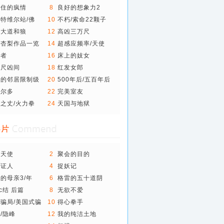
诚】
不住的疯情
8
良好的想象力2
特维尔站/佛
10
不朽/索命22颗子
弹
十大道和狼
12
高凶三万尺
田杏梨作品一览
14
超感应频率/天使
之..
报者
16
床上的妓女
万尺凶间
18
红发女郎
感的邻居限制级
20
500年后/五百年后
玛尔多
22
完美室友
之丈/火力拳
24
天国与地狱
棍天使
2
聚会的目的
是证人
4
捉妖记
的母亲3/年
6
格雷的五十道阴
影：..
ec结 后篇
8
无欲不爱
骗局/美国式骗
10
得心拳手
/隐峰
12
我的纯洁土地