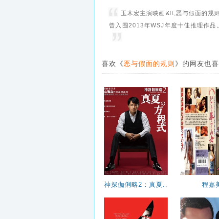
玉木宏主演映画&lt;恶与假面的
曾入围2013年WSJ年度十佳推理作品
喜欢《
恶与假面的规则
》的网友也喜
神探伽俐略2：真夏..
程嘉