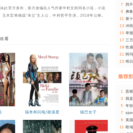
7
挡
规则&gt;官方发布，影片改编自人气作家中村文则同名小说，小说
9
弗鲁
。玉木宏将挑战“杀父”主人公，中村哲平导演，2018年公映。
鲁..
11
第
13
冲
15
举
欢看
17
三
19
性
21
阿
23
明日
开..
1
恶
3
我
5
年轻
轻..
美
瑞奇和闪电/摇滚星
镇巴女子
7
sp
妈
9
美国
局
11
暗域