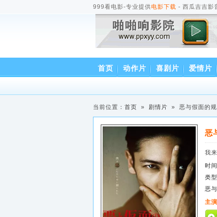
999看电影-专业提供
电影下载
- 西瓜吉吉影
首页
动作片
喜剧片
爱情片
经典电影
当前位置：
首页
»
剧情片
» 恶与假面的
恶
我
时
类
恶
主演