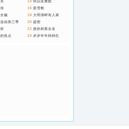
子夫
14
何以笙箫默
月传
16
新雪豹
金女贼
18
大明湖畔有人家
网追凶第三季
20
超密
棉袄
22
朕的刺客女友
无的焦点
24
岁岁年年柿柿红