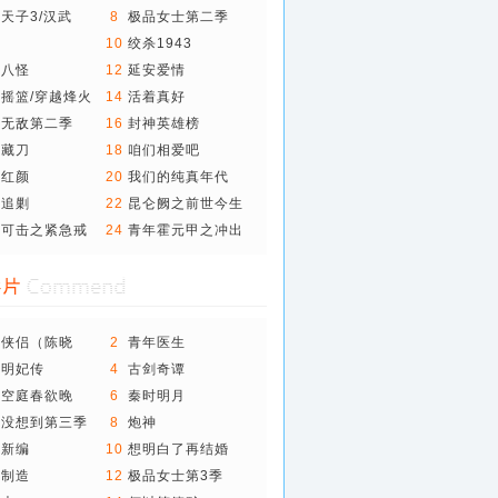
天子3/汉武
8
极品女士第二季
雾
10
绞杀1943
州八怪
12
延安爱情
摇篮/穿越烽火
14
活着真好
女无敌第二季
16
封神英雄榜
盗藏刀
18
咱们相爱吧
尊红颜
20
我们的纯真年代
明追剿
22
昆仑阙之前世今生
懈可击之紧急戒
24
青年霍元甲之冲出
江湖
雕侠侣（陈晓
2
青年医生
）
医明妃传
4
古剑奇谭
寞空庭春欲晚
6
秦时明月
万没想到第三季
8
炮神
斋新编
10
想明白了再结婚
人制造
12
极品女士第3季