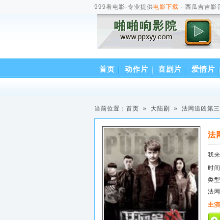
999看电影-专业提供
电影下载
- 西瓜吉吉影
首页
动作片
喜剧片
爱情片
当前位置：
首页
»
大陆剧
» 法网追凶第
法
我
时
类
法
主演