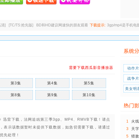
高清]
[TC/TS:抢先版]
BD和HD建议网速快的朋友观看
下载提示:
3gp/mp4是手机
需要下载西瓜影音播放器
动作
战争
第3集
第4集
第5集
美女明
第8集
第9集
第10集
季》迅雷下载，
法网追凶第三季3gp、MP4、RMVB下载
！请点
1
火
，表示该数据暂时未提供下载数据，如急切需要下载，请通过
3
天字
内优先处理！
钟
5
猎