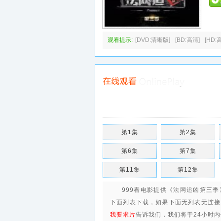
观看提示:
[DVD:清晰版]
[BD:高清]
[HD:
第1集
第2集
第6集
第7集
第11集
第12集
999看电影提供《法网追凶第三
下面列表下载，如果下面无列表无连接
我要求片
告诉我们，我们将于24小时