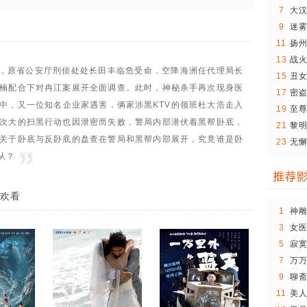
7
大汉
大..
9
迷
11
扬
13
战火
，原省公安厅刑侦处处长田丰临危受命，空降海洲任代理局长
线
15
丑
楠配合下对冉江案展开全面调查。此时，神秘杀手再次现身医
17
密
中，又一位知名企业家遇害，俩家涉黑KTV的领班杜大浩走入
19
至
次大的扫黑行动也因泄密而失败，警局内部潜伏着黑帮卧底，
21
黎
关于卧底与反卧底的盘查在警局和黑帮内部展开，究竟谁是卧
23
无
备
从？
欢看
1
神
版
3
女
5
寂
7
万
9
聊
11
美