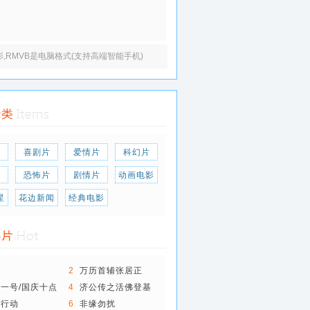
电影,RMVB是电脑格式(支持高端智能手机)
片
喜剧片
爱情片
科幻片
片
恐怖片
剧情片
动画电影
星
花边新闻
经典电影
线
2
万历首辅张居正
一号/国庆十点
4
济公传之活佛登基
敌行动
6
非缘勿扰