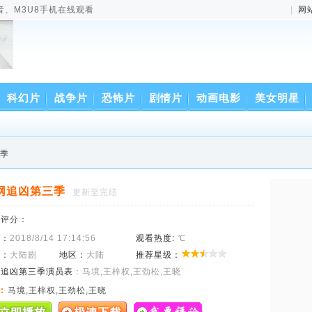
音、M3U8手机在线观看
|
网
科幻片
战争片
恐怖片
剧情片
动画电影
美女明星
三季
网追凶第三季
更新至完结
来评分：
间：
2018/8/14 17:14:56
观看热度:
℃
型：
大陆剧
地区：
大陆
推荐星级：
网追凶第三季演员表
：马境,王梓权,王劲松,王晓
:
马境,王梓权,王劲松,王晓