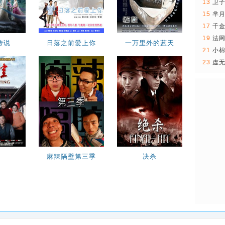
13
卫
15
芈
17
千
19
法
传说
日落之前爱上你
一万里外的蓝天
21
小
23
虚
麻辣隔壁第三季
决杀