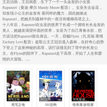
王后治病，王后病愈，生下了一个一头金发的小女孩
Rapunzel（曼迪·摩尔 Mandy Moore 配音）。女巫失去金花，
却发现小公主的金发有 着同样的魔力，因此她偷走
Rapunzel，把她关到森林中的一座没有楼梯高塔之上。
十八年后，Rapunzel在女巫的抚养下长成一个拥有长长金发的
美人，她越发渴望外面的世界，女巫为了自己青春永驻，想
方设法把Rapunzel留在身边。一天，窃贼Flynn（扎克瑞·莱维
Zachary Levi 配音）盗取公主王冠后逃入森林，在好奇心趋势
下登上了这座神秘的高塔，误打误撞见到了塔中的长发公
主。在Flynn的陪伴下，Rapunzel走下高塔，开始了人生和爱
情的大冒险。.....
死宅之地
101忠狗
怪兽屋/妖..
死宅之地
101忠狗
怪兽屋/妖怪屋