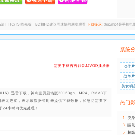
高清]
[TC/TS:抢先版]
BD和HD建议网速快的朋友观看
下载提示:
3gp/mp4是手机
需要下载吉吉影音JJVOD播放器
动作
战争
美女明
016》迅雷下载，
神奇宝贝剧场版20163gp、MP4、RMVB下
列表无连接，表示该数据暂时未提供下载数据，如急切需要下
于24小时内优先处理！
1
变
3
鼹
和
5
超