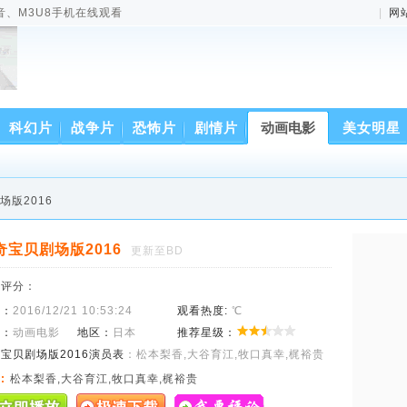
音、M3U8手机在线观看
|
网
科幻片
战争片
恐怖片
剧情片
动画电影
美女明星
场版2016
奇宝贝剧场版2016
更新至BD
来评分：
间：
2016/12/21 10:53:24
观看热度:
℃
型：
动画电影
地区：
日本
推荐星级：
宝贝剧场版2016演员表
：松本梨香,大谷育江,牧口真幸,梶裕贵
:
松本梨香,大谷育江,牧口真幸,梶裕贵