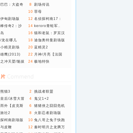
时..
里巴巴：大盗奇
8
剧场传说
袭
10
罪母
之伊甸剧场版
12
名侦探柯南17：
远..
棒传奇2：沙
14
keroro青蛙军..
银岛
16
猫和老鼠：罗宾汉
和..
/龙在哪儿
18
迪伽奥特曼剧场版
(..
物小精灵剧场
20
蓝精灵2
..
雄鹰(2013)
22
月神/月亮【法国
奇..
之冲天槊/魁拔
24
极地特快
熊猫3
2
挑战者联盟
皇后/冰雪大冒
4
鬼父1+2
内而外【皮克斯
6
猪猪侠之囧囧危机
旅社2
8
火影忍者剧场版
10..
侦探柯南剧场版
10
兔八哥之兔子快跑
姐与皮鞭
12
秦时明月之龙腾万