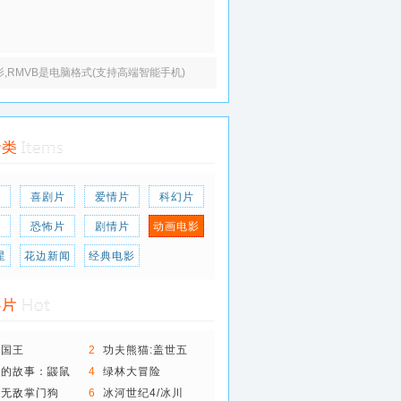
电影,RMVB是电脑格式(支持高端智能手机)
片
喜剧片
爱情片
科幻片
片
恐怖片
剧情片
动画电影
星
花边新闻
经典电影
身国王
2
功夫熊猫:盖世五
侠..
鼠的故事：鼹鼠
4
绿林大冒险
伞
级无敌掌门狗
6
冰河世纪4/冰川