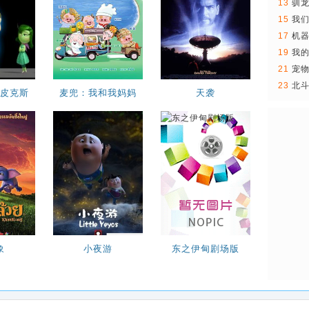
13
驯龙
2
15
我
17
机
雄..
19
我的
21
宠
合
23
北
皮克斯
麦兜：我和我妈妈
天袭
集
象
小夜游
东之伊甸剧场版