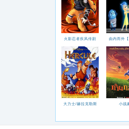
火影忍者疾风传剧
由内而外【
场..
动..
大力士/赫拉克勒斯
小战