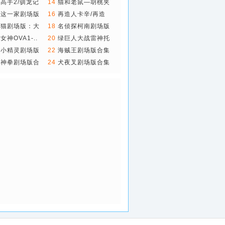
里..
高手2/驯龙记
14
猫和老鼠—胡桃夹
子..
们这一家剧场版
16
再造人卡辛/再造
人..
器猫剧场版：大
18
名侦探柯南剧场版
合集
女神OVA1-..
20
绿巨人大战雷神托
尔
物小精灵剧场版
22
海贼王剧场版合集
集
斗神拳剧场版合
24
犬夜叉剧场版合集