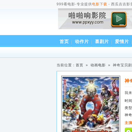
999看电影-专业提供
电影下载
- 西瓜吉吉影
首页
动作片
喜剧片
爱情片
当前位置：
首页
»
动画电影
» 神奇宝贝剧
神
我
时
类
神奇
主演