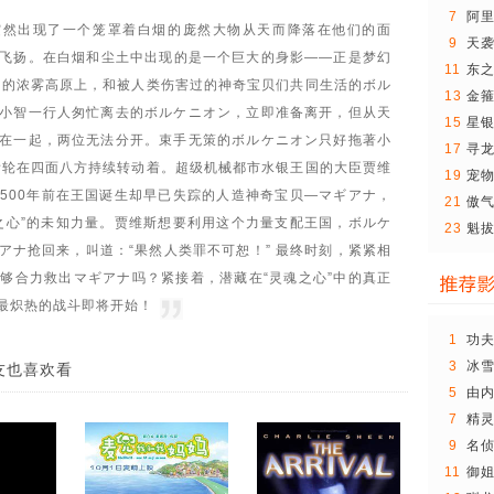
7
阿
突然出现了一个笼罩着白烟的庞然大物从天而降落在他们的面
兵
9
天
飞扬。在白烟和尘土中出现的是一个巨大的身影——正是梦幻
11
东
烟的浓雾高原上，和被人类伤害过的神奇宝贝们共同生活的ボル
13
金箍
小智一行人匆忙离去的ボルケニオン，立即准备离开，但从天
僧..
15
星
在一起，两位无法分开。束手无策的ボルケニオン只好拖著小
17
寻龙
齿轮在四面八方持续转动着。超级机械都市水银王国的大臣贾维
19
宠
500年前在王国诞生却早已失踪的人造神奇宝贝—マギアナ，
版：
21
傲气
之心”的未知力量。贾维斯想要利用这个力量支配王国，ボルケ
23
魁拔
アナ抢回来，叫道：“果然人类罪不可恕！” 最终时刻，紧紧相
5
够合力救出マギアナ吗？紧接着，潜藏在“灵魂之心”中的真正
最炽热的战斗即将开始！
1
功夫
3
冰雪
友也喜欢看
险
5
由
动..
7
精灵
9
名
1..
11
御