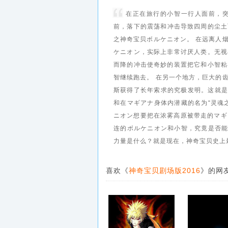
在正在旅行的小智一行人面前，
前，落下的震荡和冲击导致四周的尘土
之神奇宝贝ボルケニオン。 在远离人
ケニオン，实际上非常讨厌人类。无视
而降的冲击使奇妙的装置把它和小智粘
智继续跑去。 在另一个地方，巨大的
斯获得了长年索求的究极发明。这就是
和在マギアナ身体内潜藏的名为“灵魂
ニオン想要把在浓雾高原被带走的マギ
连的ボルケニオン和小智，究竟是否能
力量是什么？就是现在，神奇宝贝史上
喜欢《
神奇宝贝剧场版2016
》的网