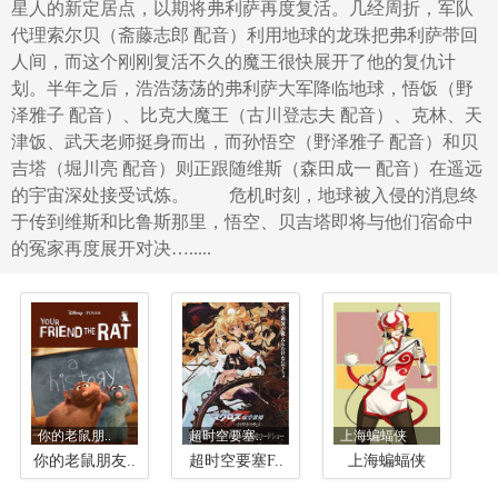
星人的新定居点，以期将弗利萨再度复活。几经周折，军队
代理索尔贝（斋藤志郎 配音）利用地球的龙珠把弗利萨带回
人间，而这个刚刚复活不久的魔王很快展开了他的复仇计
划。半年之后，浩浩荡荡的弗利萨大军降临地球，悟饭（野
泽雅子 配音）、比克大魔王（古川登志夫 配音）、克林、天
津饭、武天老师挺身而出，而孙悟空（野泽雅子 配音）和贝
吉塔（堀川亮 配音）则正跟随维斯（森田成一 配音）在遥远
的宇宙深处接受试炼。 危机时刻，地球被入侵的消息终
于传到维斯和比鲁斯那里，悟空、贝吉塔即将与他们宿命中
的冤家再度展开对决….....
你的老鼠朋..
超时空要塞..
上海蝙蝠侠
你的老鼠朋友..
超时空要塞F..
上海蝙蝠侠