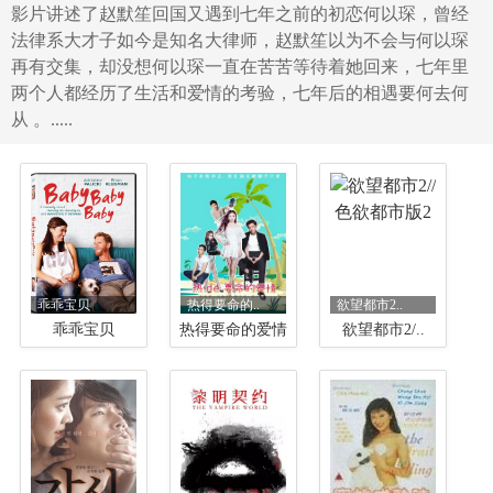
影片讲述了赵默笙回国又遇到七年之前的初恋何以琛，曾经
法律系大才子如今是知名大律师，赵默笙以为不会与何以琛
再有交集，却没想何以琛一直在苦苦等待着她回来，七年里
两个人都经历了生活和爱情的考验，七年后的相遇要何去何
从 。.....
乖乖宝贝
热得要命的..
欲望都市2..
乖乖宝贝
热得要命的爱情
欲望都市2/..