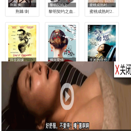
荆棘/刺
黎明契约之..
蜜桃成熟时..
荆棘/刺
黎明契约之血..
蜜桃成熟时2..
浮世因缘
烽火爱情
李米的猜想
浮世因缘
烽火爱情
李米的猜想