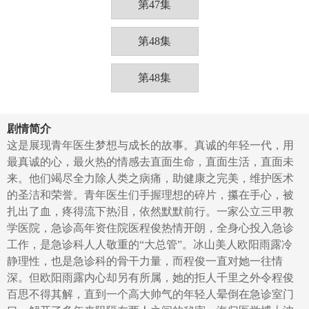
第47集
第48集
第48集
剧情简介
这是展现青年医生梦想与成长的故事。真诚的年轻一代，用
最真诚的心，最火热的情感去直面生命，直面生活，直面未
来。他们竭尽全力除人类之病痛，助健康之完美，维护医术
的圣洁和荣誉。青年医生们手握理想的碎片，攥在手心，被
扎出了血，疼得流下热泪，依然默默前行。一家公立三甲教
学医院，急诊高年资住院医程俊热情开朗，全身心投入急诊
工作，是急诊科人人敬重的“大总管”。冰山美人欧阳雨露冷
静理性，也是急诊科的骨干力量，而程俊一直对她一往情
深。但欧阳雨露内心却另有所属，她的拒人千里之外令程俊
百思不得其解，直到一个高大帅气的年轻人晕倒在急诊室门