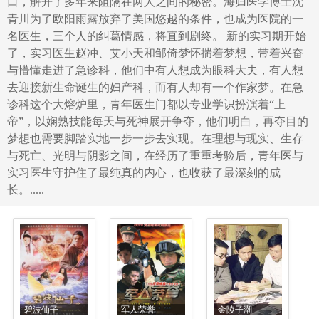
口，解开了多年来阻隔在两人之间的秘密。海归医学博士沈
青川为了欧阳雨露放弃了美国悠越的条件，也成为医院的一
名医生，三个人的纠葛情感，将直到剧终。 新的实习期开始
了，实习医生赵冲、艾小天和邹倚梦怀揣着梦想，带着兴奋
与懵懂走进了急诊科，他们中有人想成为眼科大夫，有人想
去迎接新生命诞生的妇产科，而有人却有一个作家梦。在急
诊科这个大熔炉里，青年医生门都以专业学识扮演着“上
帝”，以娴熟技能每天与死神展开争夺，他们明白，再夺目的
梦想也需要脚踏实地一步一步去实现。在理想与现实、生存
与死亡、光明与阴影之间，在经历了重重考验后，青年医与
实习医生守护住了最纯真的内心，也收获了最深刻的成
长。.....
碧波仙子
军人荣誉
金陵子潮