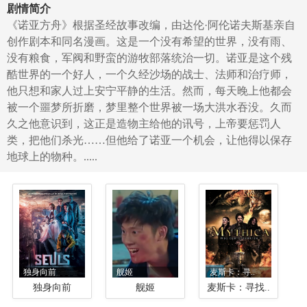
剧情简介
《诺亚方舟》根据圣经故事改编，由达伦·阿伦诺夫斯基亲自
创作剧本和同名漫画。这是一个没有希望的世界，没有雨、
没有粮食，军阀和野蛮的游牧部落统治一切。诺亚是这个残
酷世界的一个好人，一个久经沙场的战士、法师和治疗师，
他只想和家人过上安宁平静的生活。然而，每天晚上他都会
被一个噩梦所折磨，梦里整个世界被一场大洪水吞没。久而
久之他意识到，这正是造物主给他的讯号，上帝要惩罚人
类，把他们杀光……但他给了诺亚一个机会，让他得以保存
地球上的物种。.....
独身向前
舰姬
麦斯卡：寻..
独身向前
舰姬
麦斯卡：寻找..