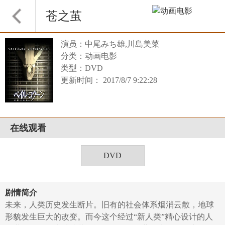
苍之茧
演员：中尾みち雄,川島美菜
分类：动画电影
类型：DVD
更新时间： 2017/8/7 9:22:28
在线观看
DVD
剧情简介
未来，人类历史发生断片。旧有的社会体系烟消云散，地球
形貌发生巨大的改变。而今这个经过“新人类”精心设计的人