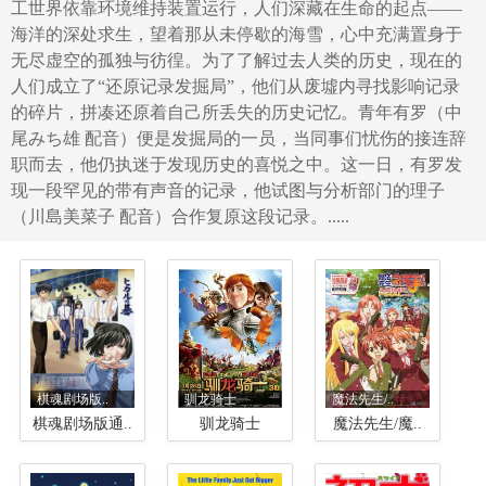
工世界依靠环境维持装置运行，人们深藏在生命的起点——
海洋的深处求生，望着那从未停歇的海雪，心中充满置身于
无尽虚空的孤独与彷徨。为了了解过去人类的历史，现在的
人们成立了“还原记录发掘局”，他们从废墟内寻找影响记录
的碎片，拼凑还原着自己所丢失的历史记忆。青年有罗（中
尾みち雄 配音）便是发掘局的一员，当同事们忧伤的接连辞
职而去，他仍执迷于发现历史的喜悦之中。这一日，有罗发
现一段罕见的带有声音的记录，他试图与分析部门的理子
（川島美菜子 配音）合作复原这段记录。.....
棋魂剧场版..
驯龙骑士
魔法先生/..
棋魂剧场版通..
驯龙骑士
魔法先生/魔..