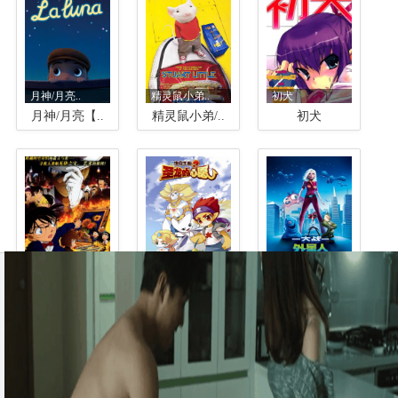
月神/月亮..
精灵鼠小弟..
初犬
月神/月亮【..
精灵鼠小弟/..
初犬
名侦探柯南..
洛克王国2..
怪兽大战外..
名侦探柯南剧..
洛克王国2圣..
怪兽大战外星人