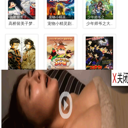
高桥留美子..
宠物小精灵..
少年师爷之..
高桥留美子梦..
宠物小精灵剧..
少年师爷之大..
最游记外传..
三小强
名侦探柯南..
最游记外传O..
三小强
名侦探柯南：..