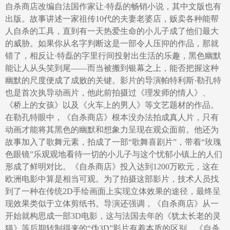
自杀商店改编自法国作家让·特磊的畅销小说，其中文版也有
出版。故事讲述一家祖传10代的夫妻老婆店，贩卖各种能帮
人自杀的工具，直到有一天热爱生命的小儿子成了他们最大
的威胁。如果你从名字判断这是一部令人压抑的作品，那就
错了，相反让·特磊的字里行间投射出生活的乐趣，黑色幽默
能让人从头笑到尾——而当被搬到银幕之上，能否把握这种
幽默的尺度便成了成败的关键。影片的导演帕特利斯·勒孔特
也是首次执导动画片，他此前拍摄过《理发师的情人》、
《桥上的女孩》以及《火车上的男人》等文艺题材的作品。
在勒孔特眼中，《自杀商店》根本没办法拍成真人片，只有
动画才能将其黑色的幽默和想象力呈现在观众面前。他还为
故事加入了歌舞元素，拍成了一部“歌舞喜剧片”，带着“玫瑰
色眼镜”乐观观地看待一切的小儿子与这个忧郁小镇上的人们
形成了鲜明对比。《自杀商店》投入达到1200万欧元，这在
欧洲电影中算是相当可观。为了拍摄这部影片，技术人员找
到了一种在传统2D手绘画面上实现立体效果的途径，最终呈
现效果类似于立体剪纸书。导演还强调，《自杀商店》从一
开始就构思成一部3D电影，这与法国去年的《犹太长老的灵
猫》等后期转制得来的“伪3D”影片有着本质的区别。《自杀