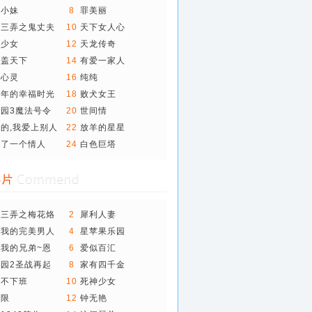
主小妹
8
罪美丽
花三弄之鬼丈夫
10
天下女人心
神少女
12
天龙传奇
功盖天下
14
有爱一家人
险心灵
16
纯纯
一年的幸福时光
18
败犬女王
园3魔法号令
20
世间情
的,我爱上别人
22
放羊的星星
租了一个情人
24
白色巨塔
花三弄之梅花烙
2
犀利人妻
待我的完美男人
4
星苹果乐园
辑
我的兄弟~恩
6
爱似百汇
园2圣战再起
8
家有四千金
王不下班
10
死神少女
无限
12
钟无艳