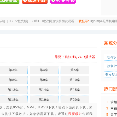
高清]
[TC/TS:抢先版]
BD和HD建议网速快的朋友观看
下载提示:
3gp/mp4是手机
需要下载快播QVOD播放器
动作
战争
第3集
第4集
第5集
美女明
第8集
第9集
第10集
第13集
第14集
第15集
第18集
第19集
第20集
1
求
下载，
恶灵053gp、MP4、RMVB下载
！请点下面列表下载，如
3
幸福
我..
时未提供下载数据，如急切需要下载，请通过
我要求片
告诉我
5
天