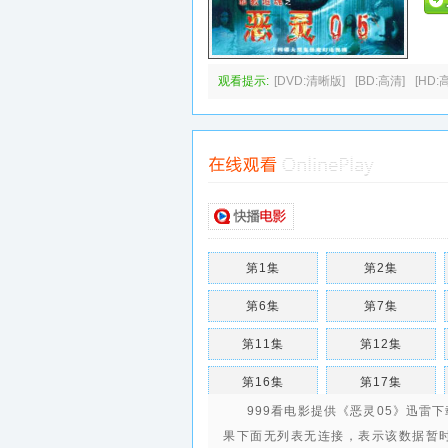
观看提示:
[DVD:清晰版]
[BD:高清]
[HD:
第1集
第2集
第6集
第7集
第11集
第12集
第16集
第17集
999看电影提供《恶灵05》迅雷
果下面无列表无连接，表示该数据暂