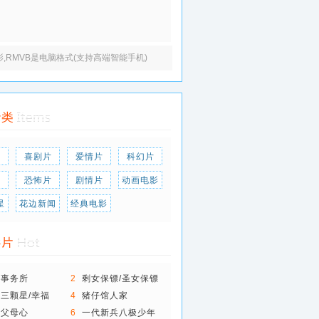
电影,RMVB是电脑格式(支持高端智能手机)
片
喜剧片
爱情片
科幻片
片
恐怖片
剧情片
动画电影
星
花边新闻
经典电影
婚事务所
2
剩女保镖/圣女保镖
三颗星/幸福
4
猪仔馆人家
下父母心
6
一代新兵八极少年