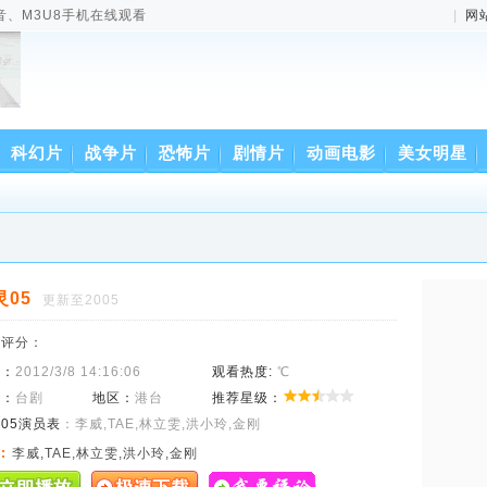
音、M3U8手机在线观看
|
网
科幻片
战争片
恐怖片
剧情片
动画电影
美女明星
灵05
更新至2005
来评分：
间：
2012/3/8 14:16:06
观看热度:
℃
型：
台剧
地区：
港台
推荐星级：
05演员表
：李威,TAE,林立雯,洪小玲,金刚
:
李威,TAE,林立雯,洪小玲,金刚