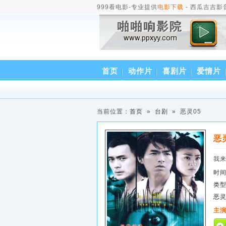
999看电影-专业提供
电影下载
- 西瓜吉吉影
首页
动作片
喜剧片
爱情片
当前位置：
首页
»
台剧
» 恶灵05
恶
我
时
类
恶灵
主演