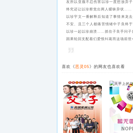
友所以亚薇不忍伤害以珍一度想放弃子
终究还让以珍察觉出两人暧昧异状……
以珍宇文一番解释后知道了事情来龙去
不安、且三个人都痛苦情绪中子良终于
以珍一起以珍崩溃……抓住子良手问子
因果轮回支配着们爱恨纠葛而这场前世
喜欢《
恶灵05
》的网友也喜欢看