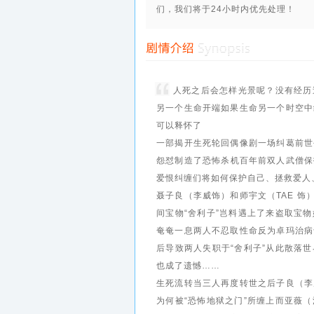
们，我们将于24小时内优先处理！
人死之后会怎样光景呢？没有经历
另一个生命开端如果生命另一个时空中
可以释怀了
一部揭开生死轮回偶像剧一场纠葛前世
怨怼制造了恐怖杀机百年前双人武僧保
爱恨纠缠们将如何保护自己、拯救爱人
聂子良（李威饰）和师宇文（TAE 饰
间宝物“舍利子”岂料遇上了来盗取宝
奄奄一息两人不忍取性命反为卓玛治病
后导致两人失职于“舍利子”从此散落
也成了遗憾……
生死流转当三人再度转世之后子良（李
为何被“恐怖地狱之门”所缠上而亚薇