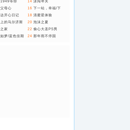
1949等你
14
泳闯琴关
下父母心
16
下一站，幸福/下
一..
亚达开心日记
18
清蜜星体验
平上的马尔济斯
20
泡沫之夏
团之家
22
偷心大圣PS男
如梦/蓝色佳期
24
那年雨不停国