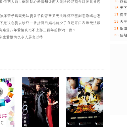
13
我在
良但两人前世刻骨铭心爱情却让两人无法轻易割舍对彼此眷恋
15
天
17
倪
脉痛苦矛盾既无法责备子良背叛又无法释怀亚薇刻意隐瞒忐忑
19
天
下定决心娶以珍只一番折腾后婚礼前夕子良还开口表示无法跟
21
饭
良难道八年爱情真比不上那三百年前惊鸿一瞥？
23
佳期
今生爱恨情仇令人屏息以待……