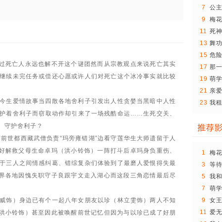
7
公
9
梅
11
死
13
舞
15
危
过死亡人永远也解不开这个谜团然而从宗教观点来说死亡其实
17
那
继续未完任务或偿还心愿或许人们对死亡这个冰冷事实就比较
+..
19
萌学
21
亲爱
了
今生爱情故事当四散各地舍利子引发出人性贪婪当黑暗中人性
23
我
护着舍利子而窃取动作却引来了一场残酷命运……生死交关、
、守护舍利子？
）前世都西藏武僧负责“玛旁雍错湖”边看守莲华生大师遗留于人
物好解救父母生命卓玛（洪小铃饰）一阵打斗后卓玛身负重伤、
1
梅
于三人之间情感纠葛、错综复杂们体验到了最磨人爱恨得失最
3
等
特
世界各地因愧失职守子良跟宇文走入湖心而这段三角恋情最后尽
5
我和
7
萌学
威饰）身边已有个一起八年女朋友以珍（林立雯饰）两人不知
9
女
11
爱
（洪小铃饰）甚至因此被唤醒前世记忆但因为与以珍已成了好朋