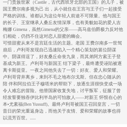
一门贵族世家（Castile，古代西班牙北部的王国）的儿子，被
国王费尔南多视为己 出，从小就住在王宫与王子们一起接受
严格的训练。谁都认为这位年轻人前途不可限量。他与国王
的长子、王室继承人桑丘友情深厚，也有美貌如花的爱人吉
梅娜 Gimena，虽然Gimena的父亲——高马兹伯爵极力反对他
们相处，仍挡不住这对恋人甜蜜的幽会。
可惜甜蜜从来不是宫廷生活的主题。老国 王费尔南多一世驾
崩后，卢利哥发现自己迅速陷入一个精心策划的篡位阴谋
中。阴谋得逞了，好友桑丘命丧九泉，而其弟阿方索王子登
基成为新王。卢利哥与新国王 结下梁子，最终遭受诬陷被逐
离卡斯提亚。一夜之间他失去了一切：好友、爱人和荣耀。
卢利哥背井离乡，来到不毛之地布尔戈斯。但在忠心随从的
陪 伴和阿拉伯王子穆塔米的帮助下，放逐生涯很快变成一场
令人难忘的冒险。他替国家收复失地，讨平叛军，征服了曾
经发誓要独吞伊比利半岛的可怕敌人——对新王 怀恨在心的
本•尤素福(Ben Yussuff)。最终卢利哥被国王召回皇宫，一切
昔日的荣光重返身边，而他关于友情、爱和荣耀的故事也得
以流芳百世。
.....