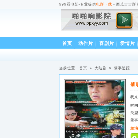
999看电影-专业提供
电影下载
- 西瓜吉吉影
首页
动作片
喜剧片
爱情片
当前位置：
首页
»
大陆剧
» 肇事追踪
肇
我
时
类
肇
主演