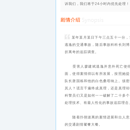
第26集
第27集
诉我们，我们将于24小时内优先处理！
某年某月某日下午三点五十一分，
逃逸的交通事故，随后事故科科长刘博
折离奇的追踪调查。
受害人廖建斌逃逸并意外死亡使得
面，使得案情得以有所发展，按照她提
队长唐国栋和他的白色桑塔纳上。缜密
其人？谎言千遍终成真理，还是真理却
科警员们又是如何一一破解了二十多个
处理技术、有最人性化的事故追踪理念
随着扑朔迷离的案情进展和出人意料
的交通剧情饕餮大餐。