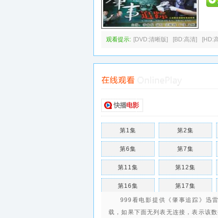
观看提示:
[DVD:清晰版]
[BD:高清]
[HD:
第1集
第2集
第6集
第7集
第11集
第12集
第16集
第17集
999看电影提供《肇事追踪》迅
第21集
第22集
载，如果下面无列表无连接，表示该数