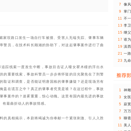
7
像风
之..
9
掌
11
不
二
13
李卫
15
继
索家坟路口发生一场自行车被撞、受害人无端失踪、肇事车辆
17
谁
率警员，在技术科长顾湘的协助下，对这起肇事案件进行了曲
19
滇西
21
一
23
九
追踪线索一度发生中断，事故目击证人哑女瞿木瞳的浮出水
供的重要线索，事故科警员一步步将怀疑的目光聚焦在了刑警
的取证和调查，是否能证明唐国栋的肇事嫌疑？还是现场另有
掩盖在谎言之中？真正的肇事者究竟是谁？在这过程中，事故
1
神
版
肇事案件的？迷雾重重，惊心动魄。这里有国内最先进的事故
3
女
、有最曲折动人的事故情感。
5
寂
7
万
的真相揭示，本剧将竭诚为你奉献一个紧张刺激、引人入胜
9
聊
11
美