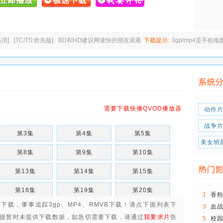
高清]
[TC/TS:抢先版]
BD和HD建议网速快的朋友观看
下载提示:
3gp/mp4是手机
需要下载快播QVOD播放器
动作
战争
第3集
第4集
第5集
美女明
第8集
第9集
第10集
第13集
第14集
第15集
第18集
第19集
第20集
1
香
雷下载，
肇事追踪3gp、MP4、RMVB下载
！请点下面列表下
3
血
第23集
第24集
第25集
是..
据暂时未提供下载数据，如急切需要下载，请通过
我要求片
告
5
校