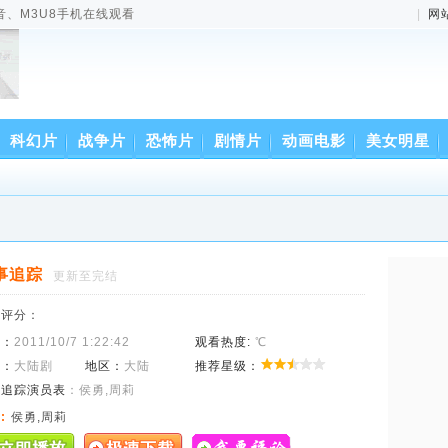
音、M3U8手机在线观看
|
网
科幻片
战争片
恐怖片
剧情片
动画电影
美女明星
事追踪
更新至完结
来评分：
间：
2011/10/7 1:22:42
观看热度:
℃
型：
大陆剧
地区：
大陆
推荐星级：
事追踪演员表
：侯勇,周莉
:
侯勇,周莉