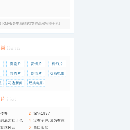
电影,RMVB是电脑格式(支持高端智能手机)
片
喜剧片
爱情片
科幻片
片
恐怖片
剧情片
动画电影
星
花边新闻
经典电影
粉传奇
2
深宅1937
战到底之壮丁也
4
没有子弹/因为有你
园篮球风云
6
西口长歌