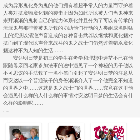
成为异形鬼化身为鬼的他们拥有着超乎常人的力量而守护着
人类对抗魔物魔化魍的袭击正因为如此所以被人们当鬼神来
崇拜渐渐的鬼将自己的能力体系化并且分为了可以有传承的
流派鬼与那些曾被鬼所救的协助他们行动的人类组成名叫猛
士的流派以清澈声音造成的各种音击武器以继续和魔化魍对
抗而到了现代以声音来战斗的鬼之战士们仍然过着猎杀魔化
魍这种不为人知的生活……
安达明日梦是初三的学生在考学和理想中迷茫不已在他
跟随母亲回老家参加法事的途中遇见了一个神秘的男子他以
不可思议的手法救了一名小孩而引起了安达明日梦的注意从
而安达以一个普通孩子的身份渐渐介入了一个他完全不知道
的世界之中……这就是鬼之战士们的世界……究竟在这里他
会遇见什么样的人什么样的事情对安达明日梦的生活会有什
么样的影响呢……
.....