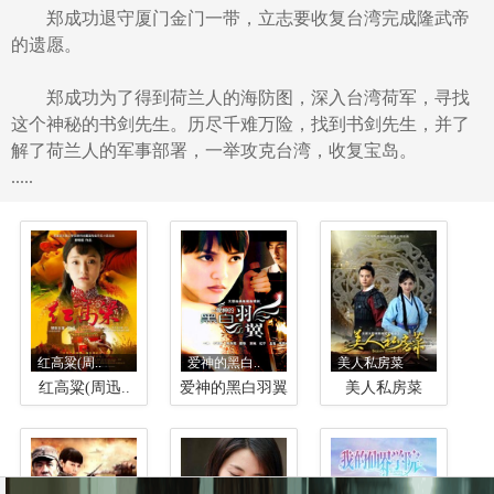
郑成功退守厦门金门一带，立志要收复台湾完成隆武帝
的遗愿。
郑成功为了得到荷兰人的海防图，深入台湾荷军，寻找
这个神秘的书剑先生。历尽千难万险，找到书剑先生，并了
解了荷兰人的军事部署，一举攻克台湾，收复宝岛。
.....
红高粱(周..
爱神的黑白..
美人私房菜
红高粱(周迅..
爱神的黑白羽翼
美人私房菜