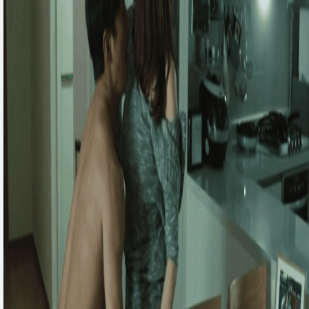
大漠苍狼2
厂花
我的仙界学院
大漠苍狼2
厂花
我的仙界学院
参工传奇
谁欠谁的幸福
奇葩一家亲
参工传奇
谁欠谁的幸福
奇葩一家亲