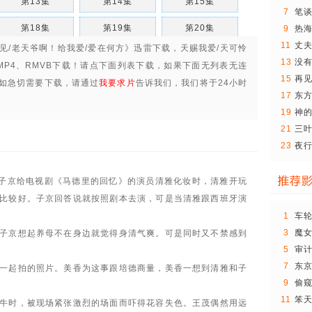
第13集
第14集
第15集
7
笔谈
第18集
第19集
第20集
9
热
11
丈
怜见/老天爷啊！给我爱/爱在何方》迅雷下载，
天赐我爱/天可怜
第23集
第24集
第25集
13
没
MP4、RMVB下载
！请点下面列表下载，如果下面无列表无连
15
再
第28集
第29集
第30集
如急切需要下载，请通过
我要求片
告诉我们，我们将于24小时
17
东
第33集
第34集
第35集
(日.
19
神
21
三
第38集
第39集
第40集
23
夜行
观..
第43集
第44集
第45集
子京给电视剧《马德里的回忆》的演员清雅化妆时，清雅开玩
第48集
第49集
第50集
比较好。子京回答说就按照剧本去演，可是当清雅跟西班牙演
第53集
第54集
第55集
1
车
3
魔
子京想起养母不在身边就觉得身清气爽。可是同时又不禁感到
第58集
第59集
第60集
5
审
。
第63集
第64集
第65集
7
东京
一起拍的照片。美香为这事跟培德商量，美香一想到清雅和子
菜
9
偷窥
发。
第68集
第69集
第70集
11
笨
牛时，被现场紧张激烈的场面而吓得花容失色。王茂偶然用远