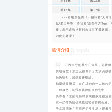
第11集
第12集
第16集
第17集
999看电影提供《天赐我爱/天可
第21集
第22集
见/老天爷啊！给我爱/爱在何方3gp、
第26集
第27集
接，表示该数据暂时未提供下载数据，
内优先处理！
第31集
第32集
第36集
第37集
第41集
第42集
在西班牙的某个广场里，化妆师
第46集
第47集
笑地请教子京怎么跟西班牙女演员接吻
第51集
第52集
员热吻时，居然避开视线。
拍摄组收场后，在广场独自一人散步的
第56集
第57集
一丝凄然，沉浸在彷徨的孤独之中
第61集
第62集
美香看子京的电脑时发现很多她跟清雅
京一起带的情侣戒指就苦恼得抓头
第66集
第67集
子京跟清雅在西班牙的斗牛场上观看斗