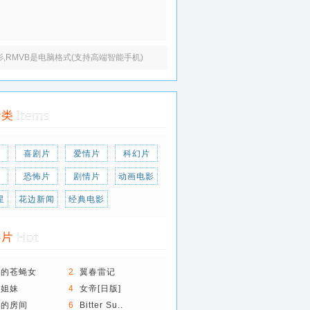
电影,RMVB是电脑格式(支持高端智能手机)
片
喜剧片
爱情片
科幻片
片
恐怖片
剧情片
动画电影
星
花边新闻
经典电影
爱的苍蝇女
2
翼春雷记
想姐妹
4
女帝[日版]
锁的房间
6
Bitter Su..