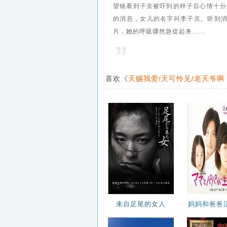
第71集
第72集
望镜看到子京被吓到的样子后心情十分
的消息，女儿的名字叫李子京。听到消
第76集
第77集
片，她的呼吸骤然急促起来……
第81集
第82集
喜欢《
天赐我爱/天可怜见/老天爷啊
来自足尾的女人
妈妈和爸爸
由