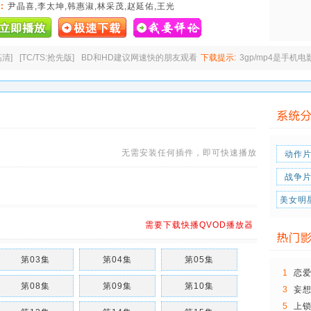
:
尹晶喜,李太坤,韩惠淑,林采茂,赵延佑,王光
高清]
[TC/TS:抢先版]
BD和HD建议网速快的朋友观看
下载提示:
3gp/mp4是手机
无需安装任何插件，即可快速播放
动作
战争
美女明
需要下载快播QVOD播放器
第03集
第04集
第05集
1
恋
第08集
第09集
第10集
3
妄
5
上