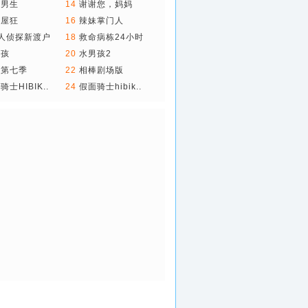
雄..
猬男生
14
谢谢您，妈妈
为屋狂
16
辣妹掌门人
人侦探新渡户
18
救命病栋24小时
第..
男孩
20
水男孩2
棒第七季
22
相棒剧场版
骑士HIBIK..
24
假面骑士hibik..