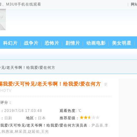
音、M3U8手机在线观看
|
网
科幻片
战争片
恐怖片
剧情片
动画电影
美女明星
怜见/老天爷啊！给我爱/爱在何方
赐我爱/天可怜见/老天爷啊！给我爱/爱在何方
更
HDTV
来评分：
间：
2019/7/18 17:03:48
观看热度:
℃
型：
日剧
地区：
日本
推荐星级：
我爱/天可怜见/老天爷啊！给我爱/爱在何方演员表
：尹晶喜,李
,韩惠淑,林采茂,赵延佑,王光