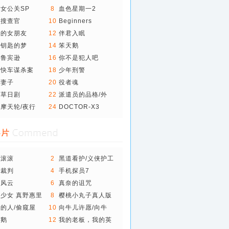
女公关SP
8
血色星期一2
海搜查官
10
Beginners
夫的女朋友
12
伴君入眠
有钥匙的梦
14
笨天鹅
见鲁宾逊
16
你不是犯人吧
方快车谋杀案
18
少年刑警
.
的妻子
20
役者魂
叶草日剧
22
派遣员的品格/外
派..
摩天轮/夜行
24
DOCTOR-X3
轮滚滚
2
黑道看护/义侠护工
女裁判
4
手机探员7
计风云
6
真奈的诅咒
少女 真野惠里
8
樱桃小丸子真人版
的人/偷窥屋
10
向牛儿许愿/向牛
牛..
天鹅
12
我的老板，我的英