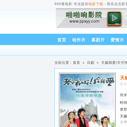
999看电影-专业提供
电影下载
- 西瓜吉吉影
首页
动作片
喜剧片
爱情片
当前位置：
首页
»
日剧
» 天赐我爱/天可
天
新至
我
时
类
天赐
太坤