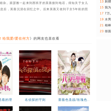
13
刺
第73集
第74集
第75集
错杂。跟瑟雅一起来到西班牙的英善接到电话，得知关于女儿
15
我
息后，英善沉浸在回忆之中。后来英善又收到子京5年前的照
第78集
第79集
第80集
17
7万
19
水
第83集
第84集
第85集
21
相
23
假面
！给我爱/爱在何方
》的网友也喜欢看
活着的理
名侦探的守则
蔷薇色圣战/玫瑰色..