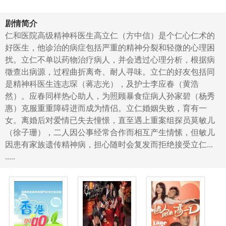
剧情简介
仁和医院高级精神科医生高立仁（方中信）是个仁心仁术的
好医生，他诊治的病症包括严重的精神分裂和轻微的心理困
扰。立仁不单以药物治疗病人，并会透过心理分析，根据病
徵查出病源，过程曲折离奇、耐人寻味。立仁的好友包括同
是精神科医生连志琛（蒋志光），及护士李应春（黄浩
然）。应春同样热心助人，为照顾暴食症病人孙家碧（杨秀
惠）克服重重障碍进而成为情侣。立仁婚姻失败，育有一
女。离婚后对爱情已失去憧憬，直至遇上重案组探员莫敏儿
（徐子珊），二人因公事经常合作而相互产生情愫，但敏儿
因患有家族遗传精神病，担心随时会复发而拒绝接受立仁...
.....