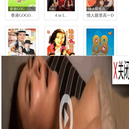
香港GOG..
4 in ..
情人眼里高..
香港GOGO..
4 in L..
情人眼里高一D
鳄鱼潭
伯虎为卿狂
88 Ko..
鳄鱼潭
伯虎为卿狂
88 Kop..
我来自潮州
爸爸两边走..
南华梦飞翔
我来自潮州
爸爸两边走(..
南华梦飞翔