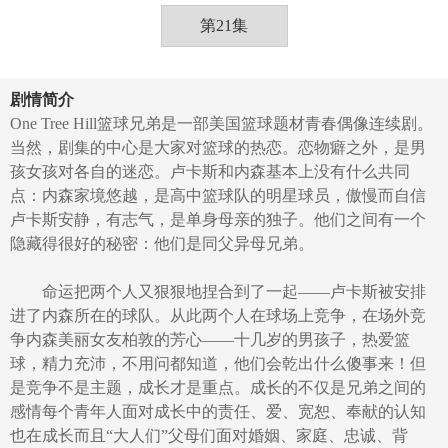
第21集
剧情简介
One Tree Hill篮球兄弟是一部美国篮球题材青春偶像连续剧。
当然，剧集的中心是大家对篮球的热恋。恋物癖之外，是男
孩女孩对各自的迷恋。卢卡斯和内森基本上没有什么共同
点：内森家境悠越，是高中篮球队的明星球员，傲慢而自信
卢卡斯安静，有志气，是单身母亲的独子。他们之间有一个
隐藏得很好的秘密：他们是同父异母兄弟。
命运把两个人又狠狠地捏合到了一起——卢卡斯被安排
进了内森所在的球队。从此两个人在球场上竞争，在场外竞
争内森美丽女友柏敦的芳心——十几岁的男孩子，热爱篮
球，精力充沛，不用问都知道，他们会乾出什么傻事来！但
是竞争不是主题，成长才是重点。成长的不仅是兄弟之间的
感情每个青年人面对成长中的责任、爱、宽恕、奉献的认知
也在成长而且“大人们”父母们面对婚姻、家庭、忠诚、背