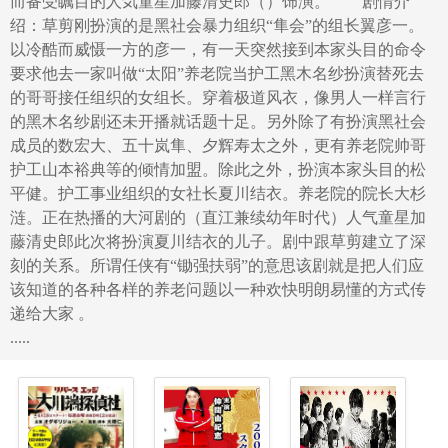
而备受瞩目的人気童星加藤清史郎（）饰演。 剧情介
绍：草剪刚扮演的是黑社会暴力组织“隼会”的组长翼彦一。
以冷酷而威慑一方的彦一，有一天突然接到本家头目的命令
要求他去一家叫做“太阳”养老院当护工黑木名纱扮演替死去
的哥哥接任组织的女组长。穿着极道风衣，像男人一样言行
的黑木名纱剧还未开播就话题十足。另外除了有扮演黑社会
成员的数宏大、五十岚隼、夕辉寿太之外，更有养老院帅哥
护工山本裕典等的倾情加盟。除此之外，扮演本家头目的松
平健。护工事业组织的女社长夏川结衣。养老院的院长大杉
涟。正在热播的大河剧的（直江兼续幼年时代）人气童星加
藤清史郎此次将扮演夏川结衣的儿子。剧中跟草剪建立了深
刻的关系。所谓任侠有“锄强扶弱”的意思该剧就是把人们应
该知道的各种各样的养老问题以一种欢快明朗易懂的方式传
递给大家 。
.....