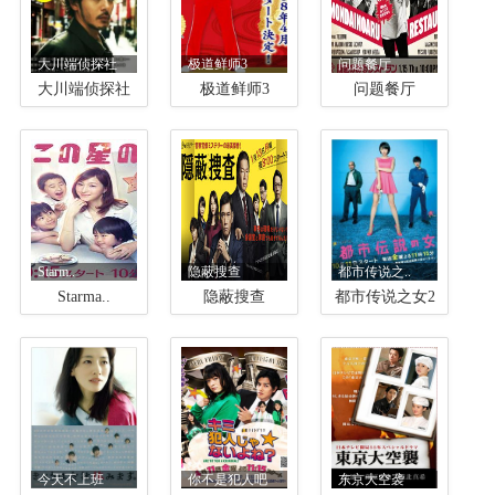
大川端侦探社
极道鲜师3
问题餐厅
大川端侦探社
极道鲜师3
问题餐厅
Starm..
隐蔽搜查
都市传说之..
Starma..
隐蔽搜查
都市传说之女2
今天不上班
你不是犯人吧
东京大空袭