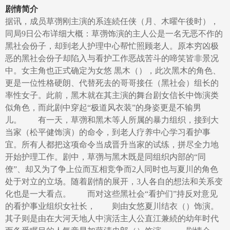
剧情简介
据讯，成员草彅刚主演的系连続任侠（月、木曜午後时），
同局9日公布详细大概：草彅饰演的主人公是一名无恶不作的
黑社会份子，却到老人护理中心帮忙照顾老人。原本穷凶极
恶的黑社会份子却陷入与看护工作恶战苦斗的啼笑皆非景况
中。女主角也正式确定为女悠 黒木（），此次黑木的角色、
更是一位性格硬朗、代替死去的哥哥接任（黑社会）组长的
率性女子。此前，黑木就在其主演的舞台剧女信长中饰演类
似角色，而此剧中穿起“极道风衣装”的身姿更是不输男
儿。 有一天，草彅和黑木等人所属的暴力组织，接到大
当家（松平健饰演）的命令，到老人疗养中心学习看护事
宜。所有人都把这项命令当成晋升当家的试练，拼尽全力地
开始护理工作。剧中，草彅与黑木既是同组织内部的“同
僚”、却又为了争上位而互相竞争而2人同时也与夏川的角色
处于对立的立场。随着剧情的展开，3人各自的想法和关系变
化也是一大看点。 而对这些黑社会“看护们”持反对意见
的看护事业组织女社长， 则由女悠夏川结衣（）饰演。
其子则是由在大河天地人中演活主人公直江兼続的幼年时代