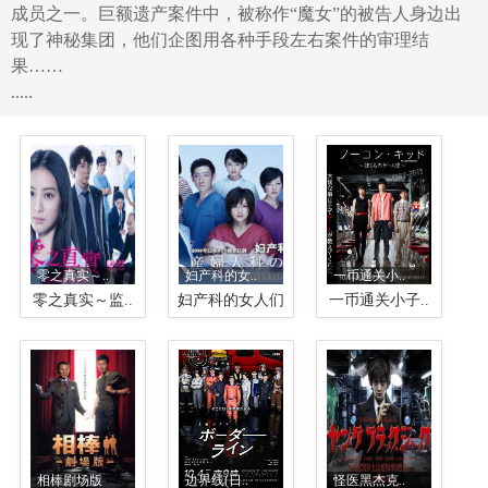
成员之一。巨额遗产案件中，被称作“魔女”的被告人身边出
现了神秘集团，他们企图用各种手段左右案件的审理结
果……
.....
零之真实～..
妇产科的女..
一币通关小..
零之真实～监..
妇产科的女人们
一币通关小子..
相棒剧场版
边界线(日..
怪医黑杰克..