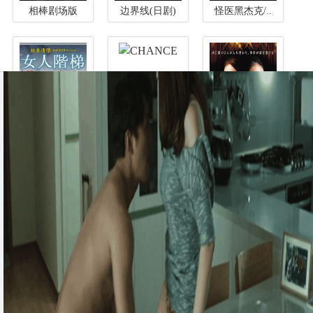
相棒剧场版
边界线(日剧)
怪医黑杰克/..
女人阶梯/..
CHANCE
W的悲剧
女人阶梯/夜..
CHANCE
W的悲剧