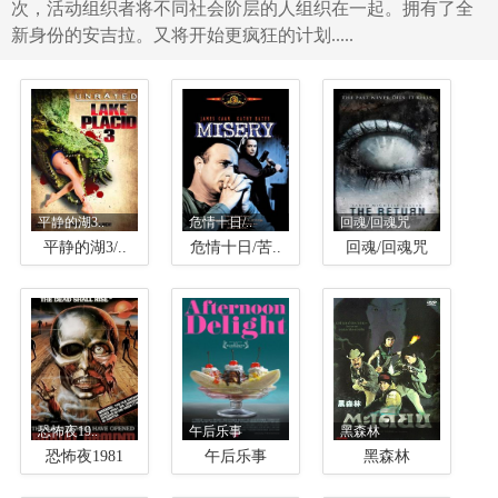
次，活动组织者将不同社会阶层的人组织在一起。拥有了全
新身份的安吉拉。又将开始更疯狂的计划.....
平静的湖3..
危情十日/..
回魂/回魂咒
平静的湖3/..
危情十日/苦..
回魂/回魂咒
恐怖夜19..
午后乐事
黑森林
恐怖夜1981
午后乐事
黑森林