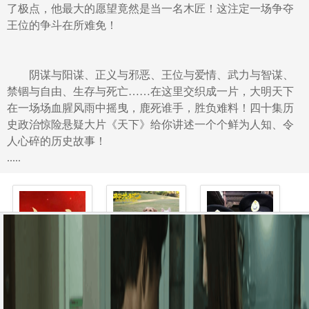
了极点，他最大的愿望竟然是当一名木匠！这注定一场争夺
王位的争斗在所难免！
阴谋与阳谋、正义与邪恶、王位与爱情、武力与智谋、
禁锢与自由、生存与死亡……在这里交织成一片，大明天下
在一场场血腥风雨中摇曳，鹿死谁手，胜负难料！四十集历
史政治惊险悬疑大片《天下》给你讲述一个个鲜为人知、令
人心碎的历史故事！
.....
大抗战
神犬小七第..
热血奇侠
大抗战
神犬小七第二季
热血奇侠