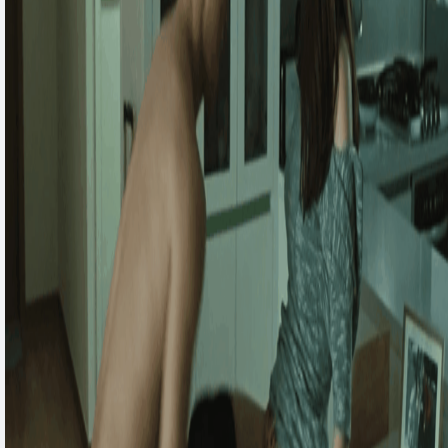
秘密营救
爱情碟中谍..
飞虎队大营救
秘密营救
爱情碟中谍（..
飞虎队大营救
伏弩
聊斋奇女子
吴越钱王
伏弩
聊斋奇女子
吴越钱王