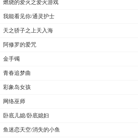
燃烧的爱火之爱火游戏
我能看见你/通灵护士
天之骄子之上天入海
阿修罗的爱咒
金手镯
青春追梦曲
彩象岛女孩
网络巫师
卧底儿媳/卧底媳妇
鱼迷恋天空/消失的小鱼