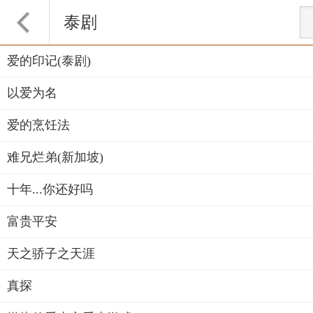
泰剧
爱的印记(泰剧)
以爱为名
爱的烹饪法
难兄烂弟(新加坡)
十年...你还好吗
富贵平安
天之骄子之天涯
真探