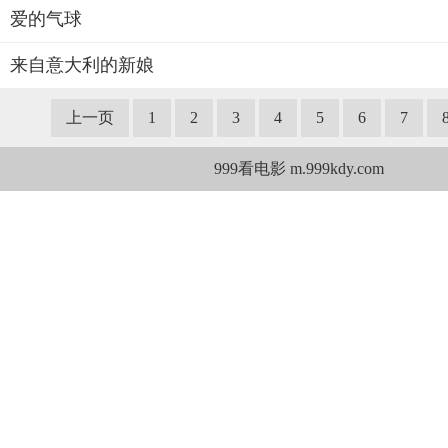
爱的气球
来自意大利的新娘
上一页
1
2
3
4
5
6
7
999看电影 m.999kdy.com