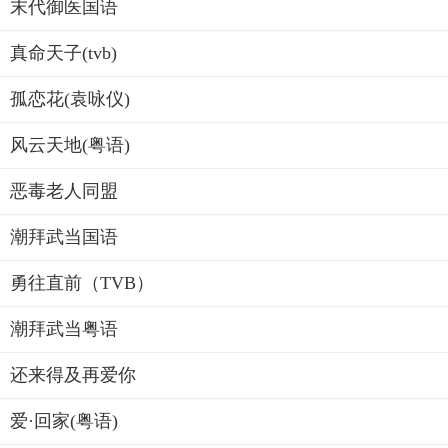
末代御医国语
真命天子(tvb)
孤恋花(袁咏仪)
风云天地(粤语)
恶毒老人同盟
潮拜武当国语
勇往直前（TVB）
潮拜武当粤语
还来得及再爱你
爱·回家(粤语)