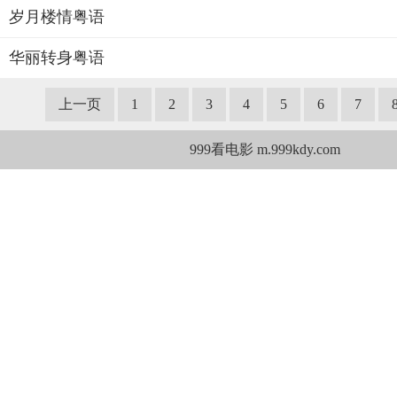
岁月楼情粤语
华丽转身粤语
上一页
1
2
3
4
5
6
7
999看电影 m.999kdy.com